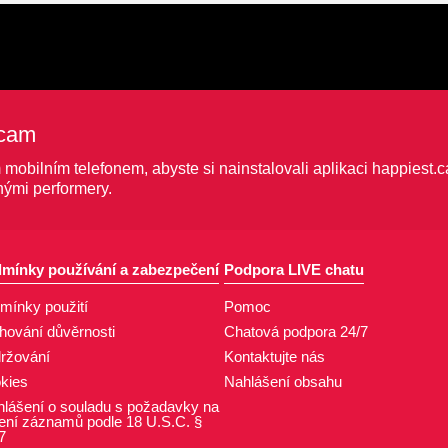
.cam
obilním telefonem, abyste si nainstalovali aplikaci happiest.c
nými performery.
mínky používání a zabezpečení
Podpora LIVE chatu
mínky použití
Pomoc
hování důvěrnosti
Chatová podpora 24/7
ržování
Kontaktujte nás
kies
Nahlášení obsahu
hlášení o souladu s požadavky na
ení záznamů podle 18 U.S.C. §
7