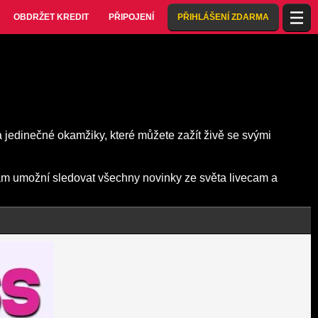
OBDRŽET KREDIT
PŘIPOJENÍ
PŘIHLÁŠENÍ ZDARMA
a jedinečné okamžiky, které můžete zažít živě se svými
vám umožní sledovat všechny novinky ze světa livecam a