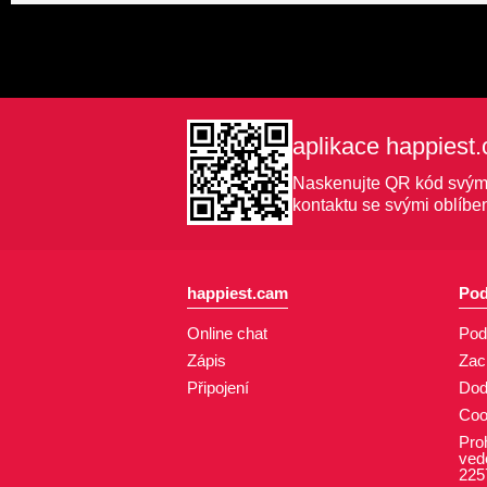
aplikace happiest
Naskenujte QR kód svým m
kontaktu se svými oblíbe
happiest.cam
Pod
Online chat
Pod
Zápis
Zac
Připojení
Dod
Coo
Pro
ved
225