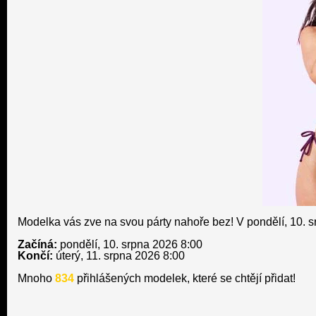
Modelka vás zve na svou párty nahoře bez! V pondělí, 10. srp
Začíná:
pondělí, 10. srpna 2026 8:00
Končí:
úterý, 11. srpna 2026 8:00
Mnoho
834
přihlášených modelek, které se chtějí přidat!