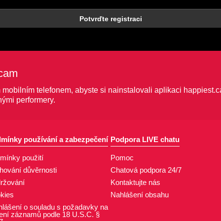
Potvrďte registraci
.cam
obilním telefonem, abyste si nainstalovali aplikaci happiest.c
nými performery.
mínky používání a zabezpečení
Podpora LIVE chatu
mínky použití
Pomoc
hování důvěrnosti
Chatová podpora 24/7
ržování
Kontaktujte nás
kies
Nahlášení obsahu
hlášení o souladu s požadavky na
ení záznamů podle 18 U.S.C. §