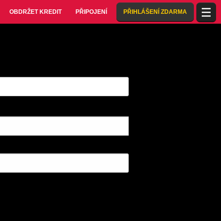
OBDRŽET KREDIT
PŘIPOJENÍ
PŘIHLÁŠENÍ ZDARMA