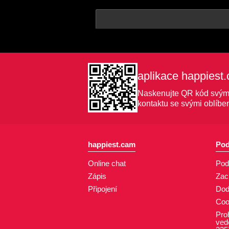
aplikace happiest
Naskenujte QR kód svým m
kontaktu se svými oblíbe
happiest.cam
Pod
Online chat
Pod
Zápis
Zac
Připojení
Dod
Coo
Pro
ved